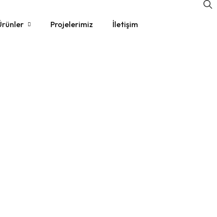
Ürünler
Projelerimiz
İletişim
k Modelleri
 Modelleri
Modelleri
lye Modelleri