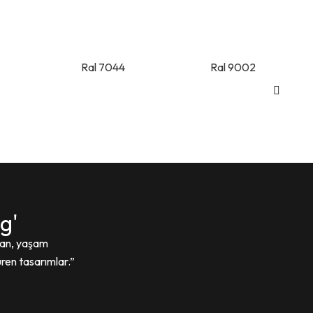
Ral 7044
Ral 9002
ng'
lan, yaşam
üren tasarımlar.”